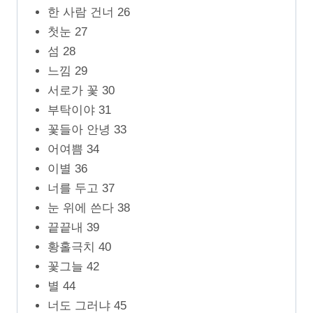
한 사람 건너 26
첫눈 27
섬 28
느낌 29
서로가 꽃 30
부탁이야 31
꽃들아 안녕 33
어여쁨 34
이별 36
너를 두고 37
눈 위에 쓴다 38
끝끝내 39
황홀극치 40
꽃그늘 42
별 44
너도 그러냐 45