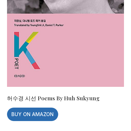
허수경 시선 Poems By Huh Sukyung
BUY ON AMAZON