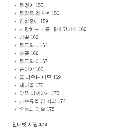
돌멩이 155
들길을 걸으며 156
한밤중에 159
사랑하는 마음 내게 있어도 160
기쁨 163
들국화·1 164
슬픔 166
들국화·2 167
순이야 168
꽃 피우는 나무 169
제비꽃 172
말을 아껴야지 173
산수유꽃 진 자리 174
오늘의 약속 175
인터넷 시평 178