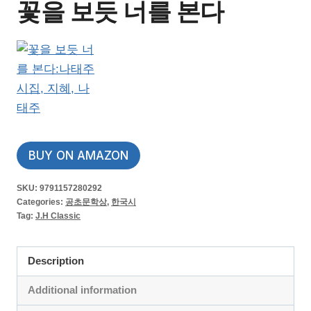
꽃을 보듯 너를 본다
BUY ON AMAZON
SKU:
9791157280292
Categories:
공초문학상
,
한국시
Tag:
J.H Classic
Description
Additional information