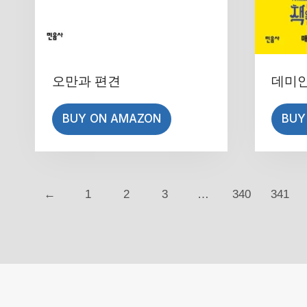
데미
오만과 편견
BUY ON AMAZON
BUY
←
1
2
3
…
340
341