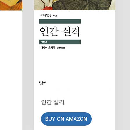
인간 실격
BUY ON AMAZON