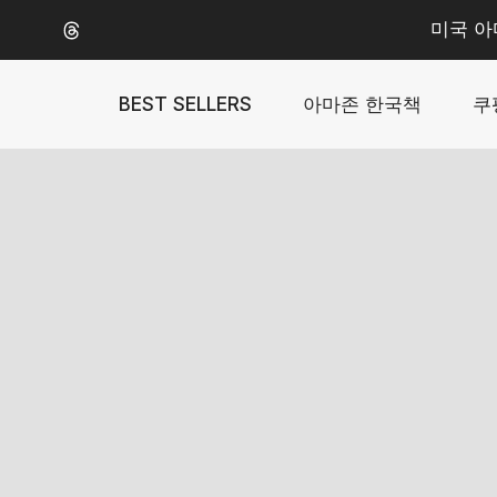
Skip
미국 아
to
content
BEST SELLERS
아마존 한국책
쿠