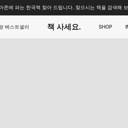
마존에 파는 한국책 찾아 드립니다. 찾으시는 책을 검색해 보
책 사세요.
팡 베스트셀러
SHOP