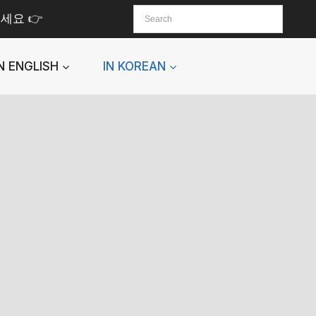
세요 👉
IN ENGLISH
IN KOREAN