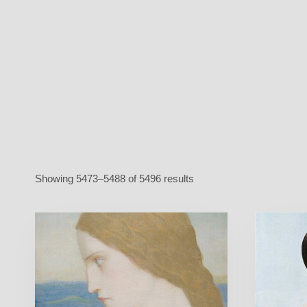
Sorted
Showing 5473–5488 of 5496 results
by
latest