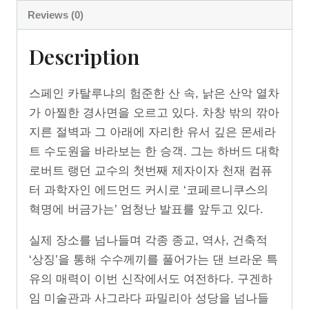
Reviews (0)
Description
스페인 카탈루냐의 험준한 산 속, 낡은 산악 열차
가 아찔한 경사면을 오르고 있다. 차창 밖의 깎아
지른 절벽과 그 아래에 자리한 유서 깊은 몬세라
트 수도원을 바라보는 한 승객. 그는 하버드 대학
로버트 랭던 교수의 첫번째 제자이자 천재 컴퓨
터 과학자인 에드먼드 커시로 ‘코페르니쿠스의
혁명에 버금가는’ 엄청난 발표를 앞두고 있다.
실제 장소를 넘나들며 각종 종교, 역사, 건축적
‘상징’을 통해 수수께끼를 풀어가는 댄 브라운 특
유의 매력이 이번 신작에서도 여전하다. 구겐하
임 미술관과 사그라다 파밀리아 성당을 넘나들