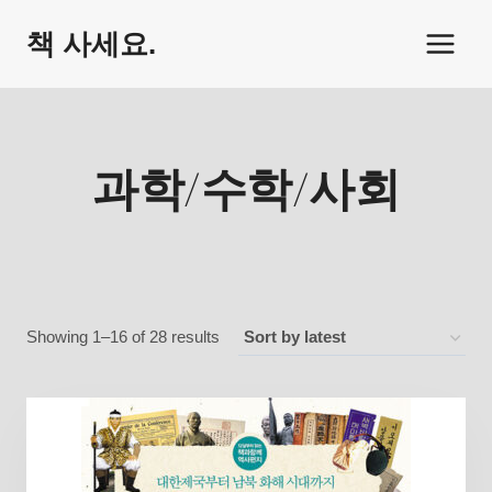
Skip
책 사세요.
to
content
과학/수학/사회
Sorted
Showing 1–16 of 28 results
by
latest