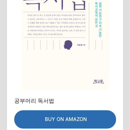
공부머리 독서법
BUY ON AMAZON