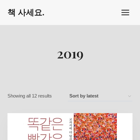
Skip
책 사세요.
to
content
2019
Sorted
Showing all 12 results
by
latest