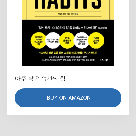
아주 작은 습관의 힘
BUY ON AMAZON