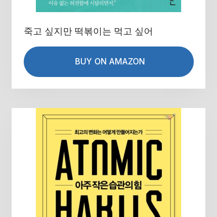
죽고 싶지만 떡볶이는 먹고 싶어
BUY ON AMAZON