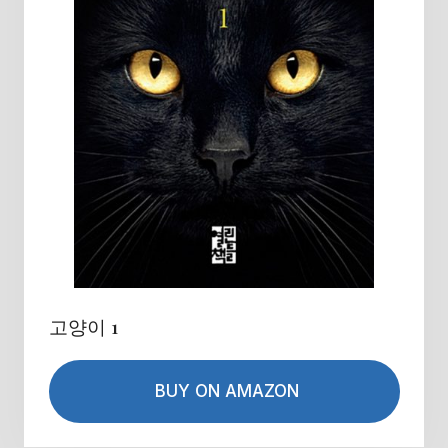
고양이 1
BUY ON AMAZON