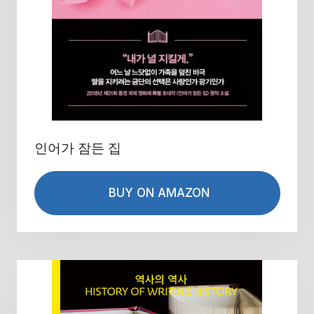
인어가 잠든 집
BUY ON AMAZON