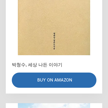
박청수, 세상 나든 이야기
BUY ON AMAZON