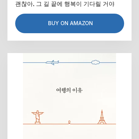
괜찮아, 그 길 끝에 행복이 기다릴 거야
BUY ON AMAZON