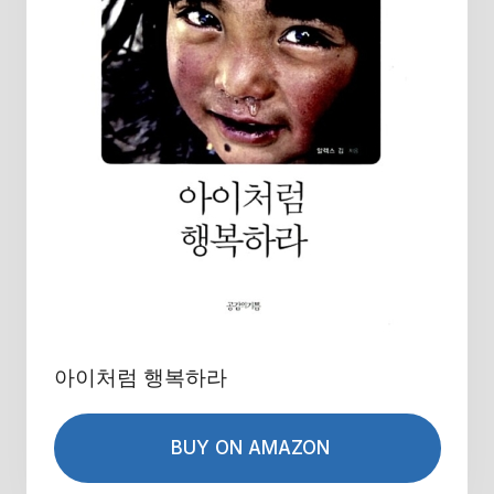
아이처럼 행복하라
BUY ON AMAZON