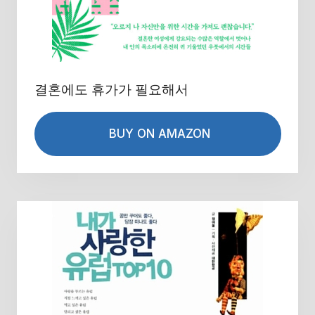
결혼에도 휴가가 필요해서
BUY ON AMAZON