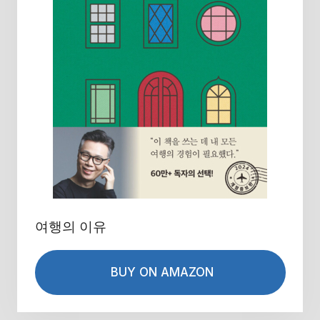
여행의 이유
BUY ON AMAZON