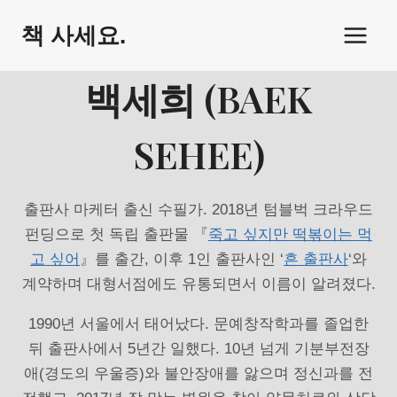
Skip
책 사세요.
to
content
백세희 (BAEK
SEHEE)
출판사 마케터 출신 수필가. 2018년 텀블벅 크라우드
펀딩으로 첫 독립 출판물 『
죽고 싶지만 떡볶이는 먹
고 싶어
』를 출간, 이후 1인 출판사인 ‘
흔 출판사
‘와
계약하며 대형서점에도 유통되면서 이름이 알려졌다.
1990년 서울에서 태어났다. 문예창작학과를 졸업한
뒤 출판사에서 5년간 일했다. 10년 넘게 기분부전장
애(경도의 우울증)와 불안장애를 앓으며 정신과를 전