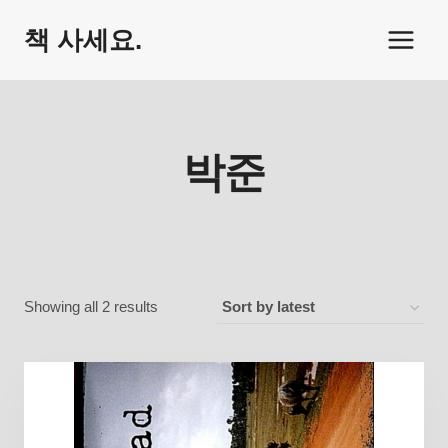
Skip
책 사세요.
to
content
박준
Sorted
Showing all 2 results
by
latest