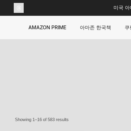
Skip
미국 아
to
content
AMAZON PRIME
아마존 한국책
쿠
Sorted
Showing 1–16 of 583 results
by