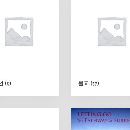
선
(9)
불교
(57)