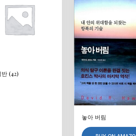
일반
(42)
놓아 버림