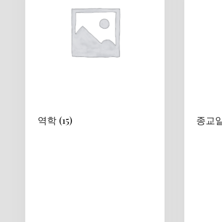
역학
(15)
종교