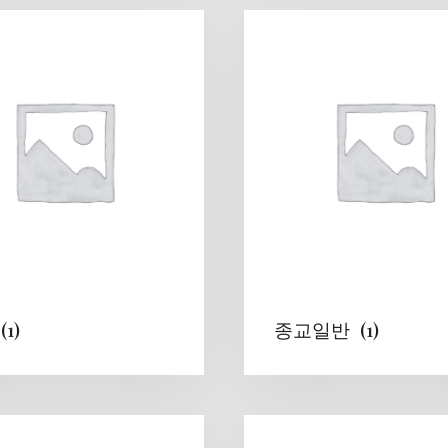
교
(1)
종교일반
(1)