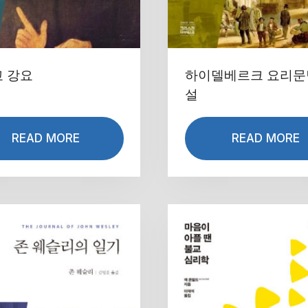
 강요
하이델베르크 요리문
설
READ MORE
READ MORE