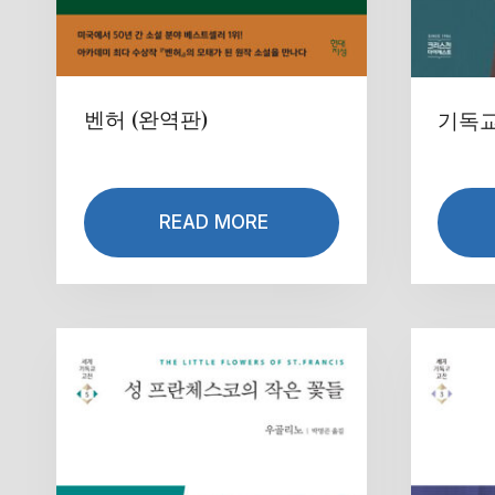
벤허 (완역판)
기독교
READ MORE