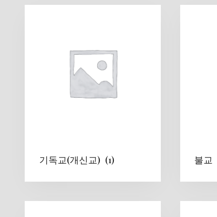
latest
기독교(개신교)
(1)
불