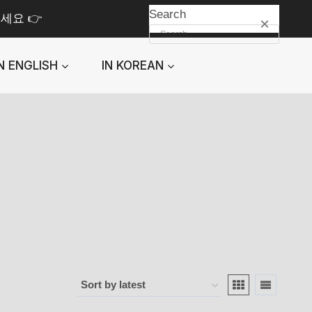
Search
세요 👉
×
IN ENGLISH
IN KOREAN